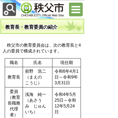
教育長・教育委員の紹介
秩父市の教育委員会は、次の教育長と4
人の委員で構成されています。
職名
氏名
現任期
前野 浩二
令和6年4月1
教育長
（まえの
日～令和9年
こうじ）
3月31日
委員
浅海 純一
令和4年5月
（教育
（あさう
25日～令和
長職務
み じゅん
12年5月24
代理
いち）
日
者）