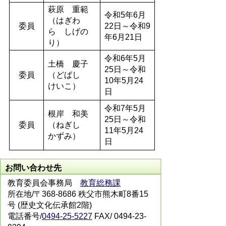
萩原 重範
令和5年6月
（はぎわ
委員
22日～令和9
ら しげの
年6月21日
り）
令和6年5月
土橋 慶子
25日～令和
委員
（どばし
10年5月24
けいこ）
日
令和7年5月
根岸 和美
25日～令和
委員
（ねぎし
11年5月24
かずみ）
日
お問い合わせ先
教育委員会事務局
教育総務課
所在地/〒368-8686 秩父市熊木町8番15
号 (歴史文化伝承館2階)
電話番号/
0494-25-5227
FAX/ 0494-23-