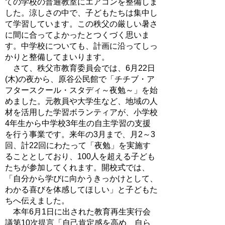
ての学校の普通教室にエアコンを整備しま
した。涼しさの中で、子どもたちは集中し
て学習しています。この秩父の厳しい暑さ
に間に合ってよかったとつくづく思いま
す。中学校についても、計画に沿ってしっ
かりと整備してまいります。
さて、秩父市教育委員会では、6月22日
(木)の夜から、原谷公民館で「チチブ・ア
フタースクール・スタディ～夜勉～」を始
めました。元教員や大学生など、地域の人
材を活用した学習ボランティアが、小学校
4年生から中学校3年生の自主学習の支援
を行う事業です。来年の3月まで、月2～3
回、計22回にわたって「夜勉」を実施す
ることとしており、100人を超える子ども
たちが参加してくれます。開校式では、
「自分から学びに向かうきっかけとして、
わかる喜びを体感してほしい」と子どもた
ちへ伝えました。
本年6月1日に出された教育再生実行会
議第10次提言「自己肯定感を高め、自ら