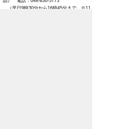
品） 電話：048-830-5775
（平日9時30分から16時45分まで ※11
時45分から13時を除く）
秩父市の資格審査及び個別書類に関する
こと
秩父市財務部契約検査課 電話：0494-
25-5216（平日8時30分から17時まで）
システム操作、パソコンの環境設定につ
いて
埼玉県電子入札ヘルプデスク 電話：
048-830-2263（平日8時30分から17時ま
で）
お問い合わせ先