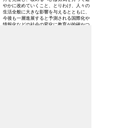
やかに改めていくこと、とりわけ、人々の
生活全般に大きな影響を与えるとともに、
今後も一層進展すると予測される国際化や
情報化などの社会の変化に教育が的確かつ
迅速に対応していくことは、極めて重要な
課題と言わなければならない。』とされて
います。
今から19年前の答申であるが、再度、
読み返し、新教育長としての責任の重さを
痛感するとともに、「改めるべきは改める
勇気」を持ちたいと思いました。
2015年11月5日
お問い合わせ先
教育委員会事務局
教育総務課
所在地/〒368-8686 秩父市熊木町8番15
号 (歴史文化伝承館2階)
電話番号/
0494-25-5227
FAX/ 0494-23-
9294