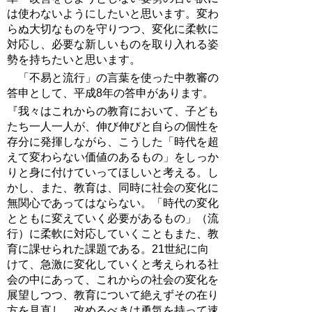
は使わないようにしたいと思います。変わ
らぬ大切なものを守りつつ、変化に柔軟に
対応し、必要な新しいものを取り入れる姿
勢を持ちたいと思います。
「不易と流行」の言葉を使った中教審の
答申として、平成8年の答申があります。
『我々はこれからの教育において、子ども
たち一人一人が、伸び伸びと自らの個性を
存分に発揮しながら、こうした「時代を超
えて変わらない価値のあるもの」をしっか
りと身に付けていってほしいと考える。し
かし、また、教育は、同時に社会の変化に
無関心であってはならない。「時代の変化
とともに変えていく必要があるもの」（流
行）に柔軟に対応していくこともまた、教
育に課せられた課題である。21世紀に向
けて、急激に変化していくと考えられる社
会の中にあって、これからの社会の変化を
展望しつつ、教育について絶えずその在り
方を見直し、改めるべきは勇気を持って速