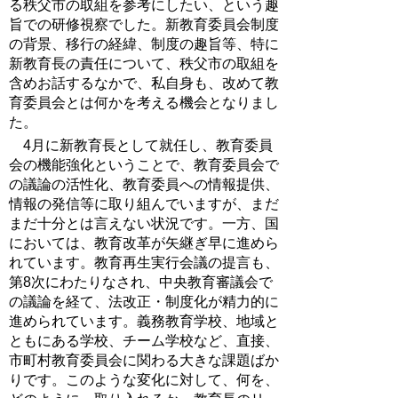
る秩父市の取組を参考にしたい、という趣
旨での研修視察でした。新教育委員会制度
の背景、移行の経緯、制度の趣旨等、特に
新教育長の責任について、秩父市の取組を
含めお話するなかで、私自身も、改めて教
育委員会とは何かを考える機会となりまし
た。
4月に新教育長として就任し、教育委員
会の機能強化ということで、教育委員会で
の議論の活性化、教育委員への情報提供、
情報の発信等に取り組んでいますが、まだ
まだ十分とは言えない状況です。一方、国
においては、教育改革が矢継ぎ早に進めら
れています。教育再生実行会議の提言も、
第8次にわたりなされ、中央教育審議会で
の議論を経て、法改正・制度化が精力的に
進められています。義務教育学校、地域と
ともにある学校、チーム学校など、直接、
市町村教育委員会に関わる大きな課題ばか
りです。このような変化に対して、何を、