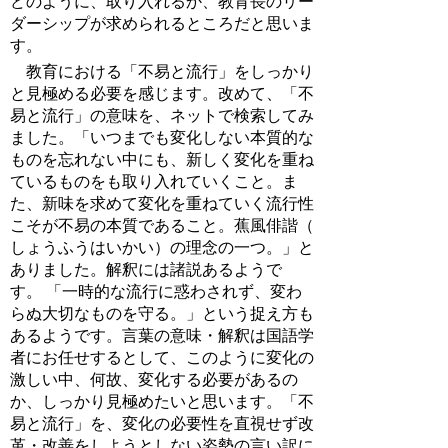
どのように、取り入れるか、教育長のリー
ダーシップが求められるところだと思いま
す。
教育における「不易と流行」をしっかり
と見極める必要を感じます。改めて、「不
易と流行」の意味を、ネットで検索してみ
ました。「いつまでも変化しない本質的な
ものを忘れない中にも、新しく変化を重ね
ているものをも取り入れていくこと。ま
た、新味を求めて変化を重ねていく流行性
こそが不易の本質であること。蕉風俳諧（
しょうふうはいかい）の理念の一つ。」と
ありました。解釈には諸説あるようで
す。 「一時的な流行に惑わされず、変わ
らぬ大切なものを守る。」という捉え方も
あるようです。言葉の意味・解釈は国語学
者にお任せするとして、このように変化の
激しい中、何故、変化する必要があるの
か、しっかり見極めたいと思います。「不
易と流行」を、変化の必要性を直視せず改
革・改善をしようとしない姿勢の言い訳に