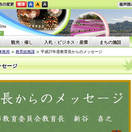
観光・催し
入札・ビジネス・産業
まちの施設
事務局
教育総務課
平成27年度教育長からのメッセージ
ッセージ