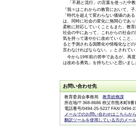
「不易と流行」の言葉を使った中教
『我々はこれからの教育において、子
「時代を超えて変わらない価値のある
は、同時に社会の変化に無関心であっ
柔軟に対応していくこともまた、教育
社会の中にあって、これからの社会の
気を持って速やかに改めていくこと、
ると予測される国際化や情報化などの
言わなければならない。』とされてい
今から19年前の答申であるが、再度
は改める勇気」を持ちたいと思いまし
お問い合わせ先
教育委員会事務局
教育総務課
所在地/〒368-8686 秩父市熊木町8番
電話番号/
0494-25-5227
FAX/ 0494-2
メールでのお問い合わせはこちらか
翻訳ツールを使用している方のメー