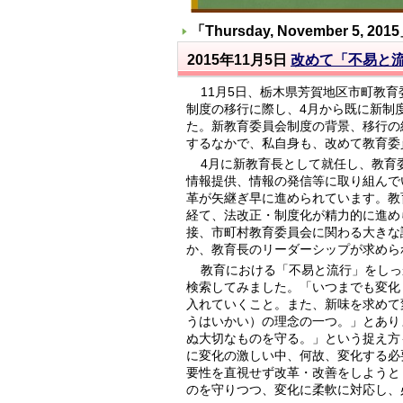
「
Thursday, November 5, 2015
2015年11月5日
改めて「不易と
11月5日、栃木県芳賀地区市町教
制度の移行に際し、4月から既に新制
た。新教育委員会制度の背景、移行の
するなかで、私自身も、改めて教育委
4月に新教育長として就任し、教育
情報提供、情報の発信等に取り組んで
革が矢継ぎ早に進められています。教
経て、法改正・制度化が精力的に進め
接、市町村教育委員会に関わる大きな
か、教育長のリーダーシップが求めら
教育における「不易と流行」をしっ
検索してみました。「いつまでも変化
入れていくこと。また、新味を求めて
うはいかい）の理念の一つ。」とあり
ぬ大切なものを守る。」という捉え方
に変化の激しい中、何故、変化する必
要性を直視せず改革・改善をしようと
のを守りつつ、変化に柔軟に対応し、