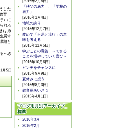
[2016年2月4日]
「秩父の底力」、「学校の
うした
底力」
教育
[2016年1月4日]
行）に
地域の誇り
られる
[2015年12月7日]
きは勇
改めて「不易と流行」の意
進展す
味を考える
課題と
[2015年11月5日]
学ぶことの意義 ～できる
るべき
ことを増やしていく喜び～
[2015年10月6日]
ピンチをチャンスに
11月5日
[2015年9月9日]
夏休みに想う
[2015年8月3日]
教育長あいさつ
[2015年4月1日]
ブログ用月別アーカイブ_
標準
2016年3月
2016年2月