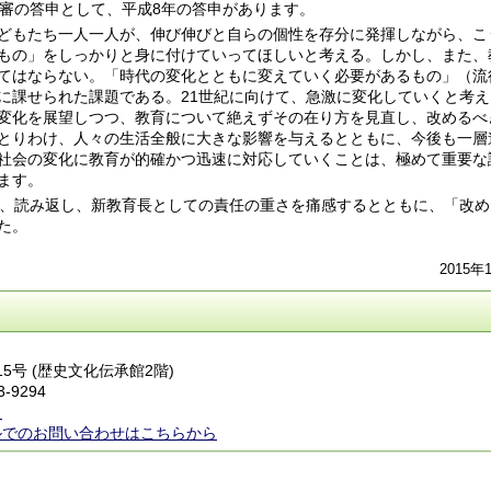
審の答申として、平成8年の答申があります。
どもたち一人一人が、伸び伸びと自らの個性を存分に発揮しながら、こ
もの」をしっかりと身に付けていってほしいと考える。しかし、また、
てはならない。「時代の変化とともに変えていく必要があるもの」（流
に課せられた課題である。21世紀に向けて、急激に変化していくと考え
変化を展望しつつ、教育について絶えずその在り方を見直し、改めるべ
とりわけ、人々の生活全般に大きな影響を与えるとともに、今後も一層
社会の変化に教育が的確かつ迅速に対応していくことは、極めて重要な
ます。
、読み返し、新教育長としての責任の重さを痛感するとともに、「改め
た。
2015年
15号 (歴史文化伝承館2階)
3-9294
ら
ルでのお問い合わせはこちらから