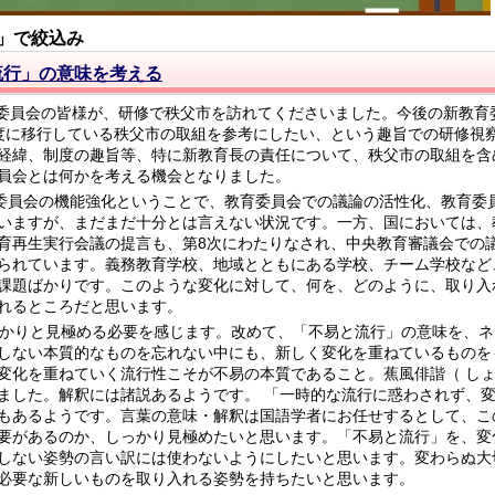
」で絞込み
流行」の意味を考える
育委員会の皆様が、研修で秩父市を訪れてくださいました。今後の新教育
度に移行している秩父市の取組を参考にしたい、という趣旨での研修視
経緯、制度の趣旨等、特に新教育長の責任について、秩父市の取組を含
員会とは何かを考える機会となりました。
委員会の機能強化ということで、教育委員会での議論の活性化、教育委
いますが、まだまだ十分とは言えない状況です。一方、国においては、
育再生実行会議の提言も、第8次にわたりなされ、中央教育審議会での
られています。義務教育学校、地域とともにある学校、チーム学校など
課題ばかりです。このような変化に対して、何を、どのように、取り入
れるところだと思います。
かりと見極める必要を感じます。改めて、「不易と流行」の意味を、ネ
しない本質的なものを忘れない中にも、新しく変化を重ねているものを
変化を重ねていく流行性こそが不易の本質であること。蕉風俳諧（ し
ました。解釈には諸説あるようです。 「一時的な流行に惑わされず、
もあるようです。言葉の意味・解釈は国語学者にお任せするとして、こ
要があるのか、しっかり見極めたいと思います。「不易と流行」を、変
しない姿勢の言い訳には使わないようにしたいと思います。変わらぬ大
必要な新しいものを取り入れる姿勢を持ちたいと思います。