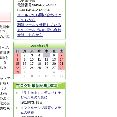
伝承館2階)
電話番号/
0494-25-5227
FAX/ 0494-23-9294
メールでのお問い合わせは
こちらから
翻訳ツールを使用している
委員会
方のメールでのお問い合わ
察でし
せはこちらから
めお話
2015年11月
員への
日
月
火
水
木
金
土
教育改
1
2
3
4
5
6
7
議論を
8
9
10
11
12
13
14
、直
15
16
17
18
19
20
21
れる
22
23
24
25
26
27
28
29
30
1
2
3
4
5
6
7
8
9
10
11
12
ットで
も取り
ブログ用最新記事_標準
ょうふ
「学力向上」、何よりも子
変わら
どもたちのために
のよう
[2016年3月9日]
化の必
インクルーシブ教育システ
切なも
ムの構築