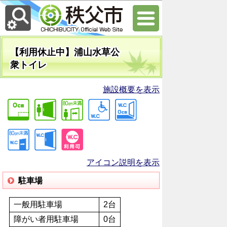
【利用休止中】浦山水草公
衆トイレ
施設概要を表示
アイコン説明を表示
駐車場
一般用駐車場
2台
障がい者用駐車場
0台