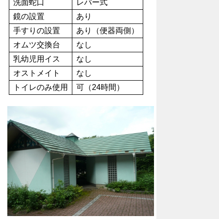
洗面蛇口
レバー式
鏡の設置
あり
手すりの設置
あり（便器両側）
オムツ交換台
なし
乳幼児用イス
なし
オストメイト
なし
トイレのみ使用
可（24時間）