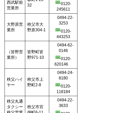
西武駅前
0120-
32
営業所
245611
0494-22-
3253
大野原営
秩父市大
業所
野原304-1
0120-
443253
0494-62-
0146
（皆野営
皆野町皆
業所）
野971-10
0120-
620146
0494-24-
8180
秩父ハイ
秩父市上
ヤー
野町2-8
0120-
118184
0494-22-
秩父丸通
3633
タクシー
秩父市宮
秩父営業
側町6-11