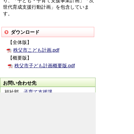
り、「子ども・子育て支援事業計画」「次
世代育成支援行動計画」を包含していま
す。
ダウンロード
【全体版】
秩父市こども計画.pdf
【概要版】
秩父市子ども計画概要版.pdf
お問い合わせ先
福祉部
子育て支援課
所在地/〒368-0016 秩父市阿保町9番28
号 (下郷児童館2階)
電話番号/
0494-26-6535
FAX/ 0494-26-
6307
メールでのお問い合わせはこちらから
翻訳ツールを使用している方のメールで