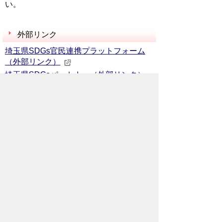
い。
外部リンク
埼玉県SDGs官民連携プラットフォーム
（外部リンク）
埼玉県SDGsパートナー（外部リンク）
お問い合わせ先
産業観光部
産業支援課
所在地/〒368-8686 秩父市熊木町8番15
号 (歴史文化伝承館3階)
電話番号/
0494-25-5208
FAX/ 0494-25-
0136
メールでのお問い合わせはこちらから
翻訳ツールを使用している方のメールで
のお問い合わせはこちらから