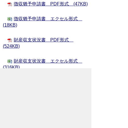
徴収猶予申請書 PDF形式 (47KB)
徴収猶予申請書 エクセル形式
(18KB)
財産収支状況書 PDF形式
(524KB)
財産収支状況書 エクセル形式
(316KB)
猶予制度リーフレット PDF形式
(380KB)
※ 新型コロナウイルス感染拡大防止
の観点から、
収納課まで
郵送での提出
にご
協力をお願いいたします。