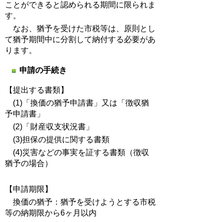
ことができると認められる期間に限られま
す。
なお、猶予を受けた市税等は、原則とし
て猶予期間中に分割して納付する必要があ
ります。
申請の手続き
【提出する書類】
(1)「換価の猶予申請書」又は「徴収猶
予申請書」
(2)「財産収支状況書」
(3)担保の提供に関する書類
(4)災害などの事実を証する書類（徴収
猶予の場合）
【申請期限】
換価の猶予：猶予を受けようとする市税
等の納期限から6ヶ月以内