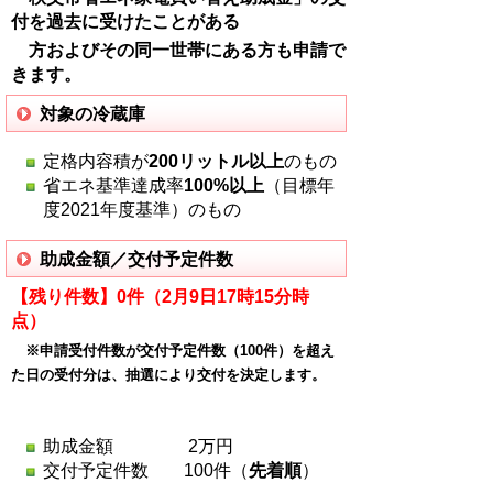
付を過去に受けたことがある
方およびその同一世帯にある方も申請で
きます。
対象の冷蔵庫
定格内容積が
200リットル以上
のもの
省エネ基準達成率
100%以上
（目標年
度2021年度基準）のもの
助成金額／交付予定件数
【残り件数】0件（2月9日17時15分時
点）
※申請受付件数が交付予定件数（100件）を超え
た日の受付分は、抽選により交付を決定します。
助成金額 2万円
交付予定件数 100件（
先着順
）