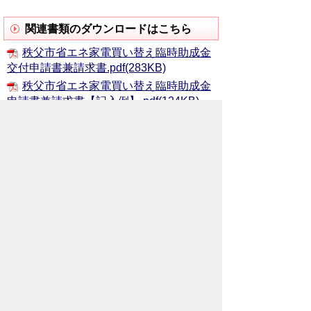
関連書類のダウンロードはこちら
秩父市省エネ家電買い替え臨時助成金
交付申請書兼請求書.pdf(283KB)
秩父市省エネ家電買い替え臨時助成金
申請書兼請求書【記入例】.pdf(124KB)
秩父市省エネ家電買い替え臨時助成
金 チラシ.pdf(434KB)
（参考）家電の省エネに役立つウェブ
サイト
省エネ製品買換ナビゲーション「しん
きゅうさん」
現在使用している冷蔵庫を買い替える
と、どのくらい省エネや電気代の節約がで
きるでしょうか。
省エネ製品買換ナビゲーションwebサイ
ト「しんきゅうさん」を活用して、手軽に