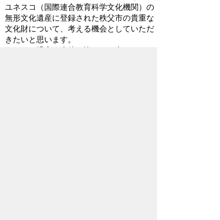
ユネスコ（国際連合教育科学文化機関）の
無形文化遺産に登録された秩父市の貴重な
文化財について、考える機会としていただ
きたいと思います。
また、児童・生徒の皆さんの中には、6
基の笠鉾・屋台で、秩父屋台囃子の太鼓や
笛を担当して、日頃から活動している人や
歌舞伎、踊りに携わっている人もいると思
います。参加される人は、新型コロナウイ
ルス感染症対策をしっかりと行い、秩父の
伝統文化の継承者の一人として、日頃の練
習の成果を十分発揮してほしいと願ってい
ます。
2022年11月21日
お問い合わせ先
教育委員会事務局
教育総務課
所在地/〒368-8686 秩父市熊木町8番15
号 (歴史文化伝承館2階)
電話番号/
0494-25-5227
FAX/ 0494-23-