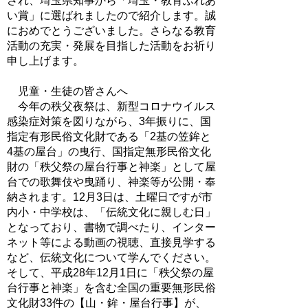
され、埼玉県知事から「埼玉・教育ふれあ
い賞」に選ばれましたので紹介します。誠
におめでとうございました。さらなる教育
活動の充実・発展を目指した活動をお祈り
申し上げます。
児童・生徒の皆さんへ
今年の秩父夜祭は、新型コロナウイルス
感染症対策を図りながら、3年振りに、国
指定有形民俗文化財である「2基の笠鉾と
4基の屋台」の曳行、国指定無形民俗文化
財の「秩父祭の屋台行事と神楽」として屋
台での歌舞伎や曳踊り、神楽等が公開・奉
納されます。12月3日は、土曜日ですが市
内小・中学校は、「伝統文化に親しむ日」
となっており、書物で調べたり、インター
ネット等による動画の視聴、直接見学する
など、伝統文化について学んでください。
そして、平成28年12月1日に「秩父祭の屋
台行事と神楽」を含む全国の重要無形民俗
文化財33件の【山・鉾・屋台行事】が、