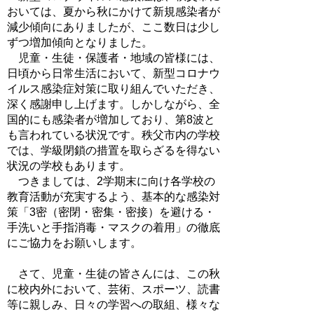
おいては、夏から秋にかけて新規感染者が
減少傾向にありましたが、ここ数日は少し
ずつ増加傾向となりました。
児童・生徒・保護者・地域の皆様には、
日頃から日常生活において、新型コロナウ
イルス感染症対策に取り組んでいただき、
深く感謝申し上げます。しかしながら、全
国的にも感染者が増加しており、第8波と
も言われている状況です。秩父市内の学校
では、学級閉鎖の措置を取らざるを得ない
状況の学校もあります。
つきましては、2学期末に向け各学校の
教育活動が充実するよう、基本的な感染対
策「3密（密閉・密集・密接）を避ける・
手洗いと手指消毒・マスクの着用」の徹底
にご協力をお願いします。
さて、児童・生徒の皆さんには、この秋
に校内外において、芸術、スポーツ、読書
等に親しみ、日々の学習への取組、様々な