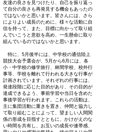
友達の良さを見つけたり、自己を振り返っ
て自分の良さも再発見する機会もあったの
ではないかと思います。皆さんには、さら
によりよい成長のために、様々な活動に自
信を持って、また、目標に向かって取り組
んでいこうと意欲を高め、一生懸命に取り
組んでいるのではないかと思います。
特に、5月後半には、中学校の通信陸上
競技大会予選会が、5月から6月には、各
小・中学校の修学旅行、林間学校、校外行
事等、学校を離れて行われる大きな行事が
計画されています。それぞれの行事には、
発達段階に応じた目的があり、その目的が
達成できるよう、事前学習や当日を含めた
事後学習が行われます。これらの活動は、
主に集団活動に重きを置き、仲間と協力し
て取り組むことによって、望ましい人間関
係の形成を目指すとともに、かけがえのな
い時間を共有し、お互いの成長や連帯感、