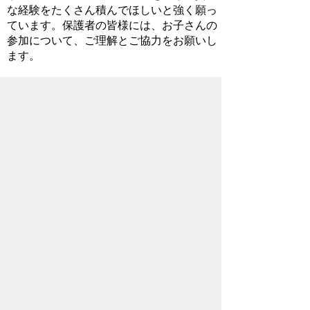
な経験をたくさん積んでほしいと強く願っ
ています。保護者の皆様には、お子さんの
参加について、ご理解とご協力をお願いし
ます。
保護者・地域の皆様、令和4年度の秩父
市教育計画をご参照いただき、ご理解とご
協力をお願いいたします。
令和4年度秩父市学校教育推進プラン
PDFへリンク
令和4年度秩父市学力向上推進プラン
PDFへリンク
2022年5月11日
お問い合わせ先
教育委員会事務局
教育総務課
所在地/〒368-8686 秩父市熊木町8番15
号 (歴史文化伝承館2階)