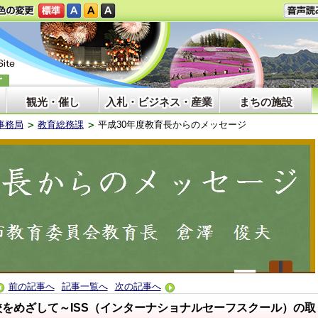
観光・催し
入札・ビジネス・産業
まちの施設
事務局
教育総務課
平成30年度教育長からのメッセージ
前の記事へ
記事一覧へ
次の記事へ
をめざして～ISS（インターナショナルセーフスクール）の取