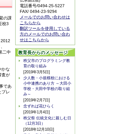
伝承館2階)
電話番号/
0494-25-5227
FAX/ 0494-23-9294
メールでのお問い合わせは
緊の課
こちらから
証校3
翻訳ツールを使用している
方のメールでのお問い合わ
せはこちらから
012
て、
第二中
教育長からのメッセージ
秩父市のプログラミング教
育の取り組み
やかな
[2019年3月5日]
審査が
少人数・小規模校における
小中連携のあり方 ～大田小
事であ
学校・大田中学校の取り組
たプレ
み～
[2019年2月7日]
念ずれば花ひらく
[2019年1月4日]
秩父祭 伝統文化に親しむ日
（12月3日）
[2018年12月10日]