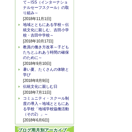
て～ISS（インターナショ
ナルセーフスクール）の取
り組み～
[2018年11月1日]
地域とともにある学校～伝
統文化に親しむ、吉田小学
校・吉田中学校～
[2018年10月17日]
教員の働き方改革～子ども
たちとふれあう時間の確保
のために～
[2018年9月10日]
暑い夏、たくさんの体験と
学び
[2018年8月9日]
伝統文化に親しむ日
[2018年7月11日]
コミュニティ・スクール制
度の導入～地域とともにあ
る学校「地域学校協働活動
（その2）」～
[2018年6月6日]
ブログ用月別アーカイブ_