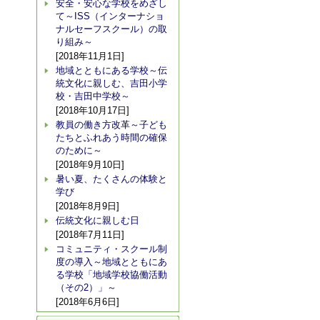
安全・安心な学校をめざし
て～ISS（インターナショ
ナルセーフスクール）の取
り組み～
[2018年11月1日]
地域とともにある学校～伝
統文化に親しむ、吉田小学
校・吉田中学校～
[2018年10月17日]
教員の働き方改革～子ども
たちとふれあう時間の確保
のために～
[2018年9月10日]
暑い夏、たくさんの体験と
学び
[2018年8月9日]
伝統文化に親しむ日
[2018年7月11日]
コミュニティ・スクール制
度の導入～地域とともにあ
る学校「地域学校協働活動
（その2）」～
[2018年6月6日]