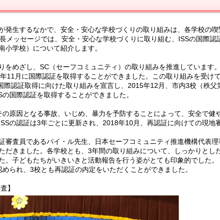
が発生するなかで、安全・安心な学校づくりの取り組みは、各学校の喫
長メッセージでは、安全・安心な学校づくりに取り組む、ISSの国際認
南小学校）について紹介します。
をめざし、SC（セーフコミュニティ）の取り組みを推進しています。2
15年11月に国際認証を取得することができました。この取り組みを受け
Sの国際認証取得に向けた取り組みを宣言し、2015年12月、市内3校（秩父
SSの国際認証を取得することができました。
その原因となる事故、いじめ、暴力を予防することによって、安全で健
SSの認証は3年ごとに更新され、2018年10月、再認証に向けての現地
証審査員であるパイ・ル先生、日本セーフコミュニティ推進機構代表理
ただきました。各学校とも、3年間の取り組みについて、しっかりとし
た。子どもたちがいきいきと活動報告を行う姿がとても印象的でした。
められ、3校とも再認証の内定をいただくことができました。
審査】