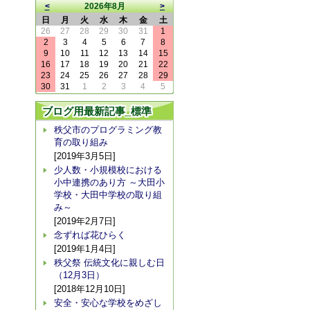
<
2026年8月
>
日
月
火
水
木
金
土
26
27
28
29
30
31
1
2
3
4
5
6
7
8
9
10
11
12
13
14
15
16
17
18
19
20
21
22
23
24
25
26
27
28
29
30
31
1
2
3
4
5
ブログ用最新記事_標準
秩父市のプログラミング教
育の取り組み
[2019年3月5日]
少人数・小規模校における
小中連携のあり方 ～大田小
学校・大田中学校の取り組
み～
[2019年2月7日]
念ずれば花ひらく
[2019年1月4日]
秩父祭 伝統文化に親しむ日
（12月3日）
[2018年12月10日]
安全・安心な学校をめざし