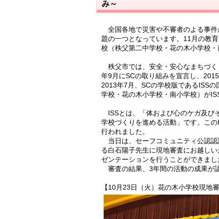
み～
全国各地で災害や不審者のよる事件
題の一つとなっています。11月の教育
校（秩父第二中学校・花の木小学校・
秩父市では、安全・安心なまちづくり
年9月にSCの取り組みを宣言し、20
2013年7月、SCの学校版であるIS
学校・花の木小学校・南小学校）がI
ISSとは、「体および心のケガ及び
学校づくりを進める活動」です。このI
行われました。
当日は、セーフコミュニティ公認認
る白石陽子先生に現地審査にお越しい
ゼンテーションを行うことができまし
審査の結果、3年間の活動の成果が認
【10月23日（火）花の木小学校現地