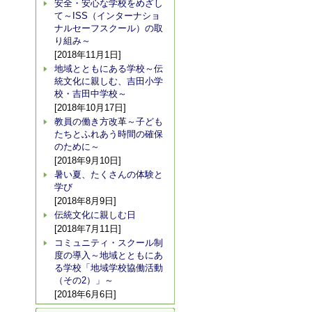
安全・安心な学校をめざし
て～ISS（インターナショ
ナルセーフスクール）の取
り組み～
[2018年11月1日]
地域とともにある学校～伝
統文化に親しむ、吉田小学
校・吉田中学校～
[2018年10月17日]
教員の働き方改革～子ども
たちとふれあう時間の確保
のために～
[2018年9月10日]
暑い夏、たくさんの体験と
学び
[2018年8月9日]
伝統文化に親しむ日
[2018年7月11日]
コミュニティ・スクール制
度の導入～地域とともにあ
る学校「地域学校協働活動
（その2）」～
[2018年6月6日]