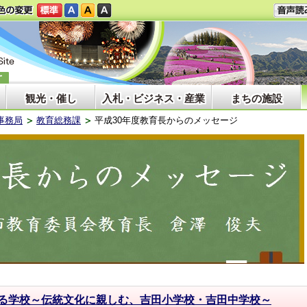
観光・催し
入札・ビジネス・産業
まちの施設
事務局
教育総務課
平成30年度教育長からのメッセージ
る学校～伝統文化に親しむ、吉田小学校・吉田中学校～