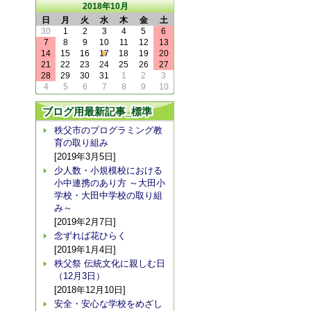
2018年10月
日
月
火
水
木
金
土
30
1
2
3
4
5
6
7
8
9
10
11
12
13
14
15
16
17
18
19
20
21
22
23
24
25
26
27
28
29
30
31
1
2
3
4
5
6
7
8
9
10
ブログ用最新記事_標準
秩父市のプログラミング教
育の取り組み
[2019年3月5日]
少人数・小規模校における
小中連携のあり方 ～大田小
学校・大田中学校の取り組
み～
[2019年2月7日]
念ずれば花ひらく
[2019年1月4日]
秩父祭 伝統文化に親しむ日
（12月3日）
[2018年12月10日]
安全・安心な学校をめざし