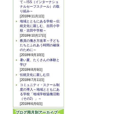
て～ISS（インターナショ
ナルセーフスクール）の取
り組み～
[2018年11月1日]
地域とともにある学校～伝
統文化に親しむ、吉田小学
校・吉田中学校～
[2018年10月17日]
教員の働き方改革～子ども
たちとふれあう時間の確保
のために～
[2018年9月10日]
暑い夏、たくさんの体験と
学び
[2018年8月9日]
伝統文化に親しむ日
[2018年7月11日]
コミュニティ・スクール制
度の導入～地域とともにあ
る学校「地域学校協働活動
（その2）」～
[2018年6月6日]
ブログ用月別アーカイブ_