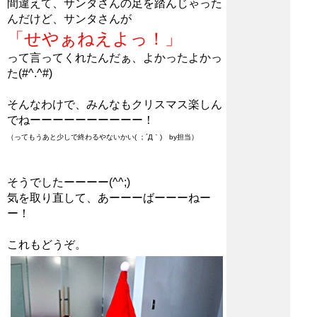
間違えて、サンタさんの足を踏んじゃった
んだけど、サンタさんが
「せやぁねえよっ！」
って言ってくれたんだぁ、よかったよかっ
た(#^.^#)
そんなわけで、みんなもクリスマス楽しん
でねーーーーーーーーーー！
（ってもうあと少しで終わるやないかい( ；´Д｀) by担当）
そうでしたーーーー(^^;)
気を取り直して、あーーーばーーーねー
ー！
これもどうぞ。