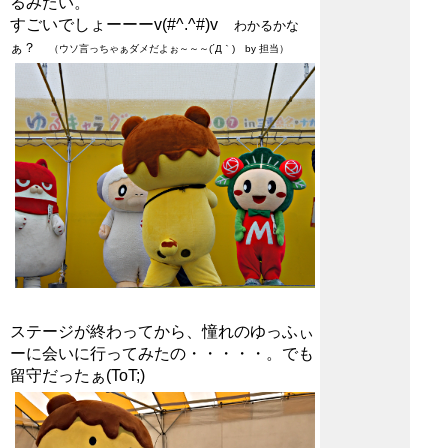
るみたい。
すごいでしょーーーv(#^.^#)v
わかるかな
ぁ？
（ウソ言っちゃぁダメだよぉ～～～(´Д｀) by 担当）
ステージが終わってから、憧れのゆっふぃ
ーに会いに行ってみたの・・・・・。でも
留守だったぁ(ToT;)