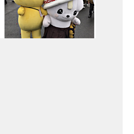
次に、ボクのとなりが兵庫県神河町の「カ
ーミン」。ハート形の顔をした森の妖精だ
って。
そのとなりが明治大学の公式キャラクター
「めいじろう」。アタマ良さそうヽ(^。^)
ノ
またそのとなりは長崎県島原市の「しまば
らん」ボクのすぐ後ろの14位。ボクは12
位っ！
（まだ言ってる・・・。by 担当）
それから兵庫県の「ヤマサのさっちゃ
ん」。蒲鉾屋さんの看板娘なんだって。し
ょう油屋さんじゃぁないんだね(^^;)