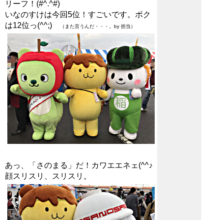
リーフ！(#^.^#)
いなのすけは今回5位！すごいです。ボク
は12位っ(^^;)
（また言うんだ・・・。by 担当）
あっ、「さのまる」だ！カワエエネェ(^^♪
顔スリスリ、スリスリ。