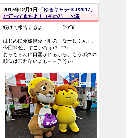
2017年12月1日
「ゆるキャラ®GP2017」
に行ってきたよ！（その2）…の巻
続けて報告するよーーーー(^o^)/
はじめに愛媛県愛南町の「なーしくん」。
今回10位、すごいなぁ(#^.^#)
おっちゃんに口塞がれるから、もうボクの
順位は言わないよぉ～～(^.^)
12位！