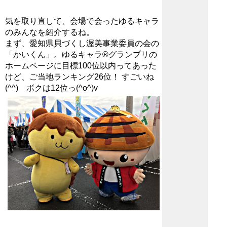
気を取り直して、会場で会ったゆるキャラ
のみんなを紹介するね。
まず、愛知県貝づくし渥美事業委員の会の
「かいくん」。ゆるキャラ®グランプリの
ホームページに目標100位以内ってあった
けど、ご当地ランキング26位！ すごいね
(^^) ボクは12位っ(^o^)v