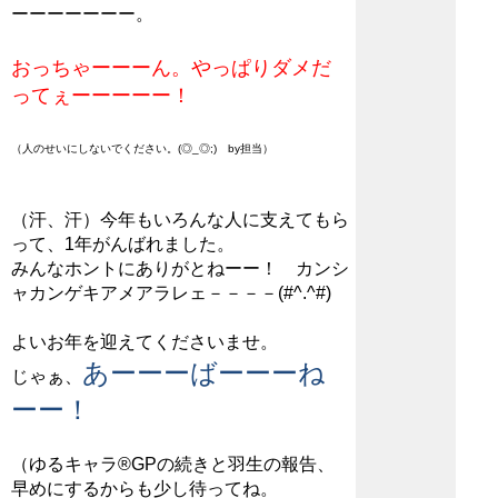
ーーーーーーー。
おっちゃーーーん。やっぱりダメだ
ってぇーーーーー！
（人のせいにしないでください。(◎_◎;) by担当）
（汗、汗）今年もいろんな人に支えてもら
って、1年がんばれました。
みんなホントにありがとねーー！ カンシ
ャカンゲキアメアラレェ－－－－(#^.^#)
よいお年を迎えてくださいませ。
あーーーばーーーね
じゃぁ、
ーー！
（ゆるキャラ®GPの続きと羽生の報告、
早めにするからも少し待ってね。