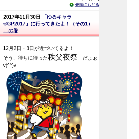
先頭にもどる
2017年11月30日
「ゆるキャラ
®GP2017」に行ってきたよ！（その1）
…の巻
12月2日・3日が近づいてるよ！
秩父夜祭
そう、待ちに待った
だよぉ
v(^^)v