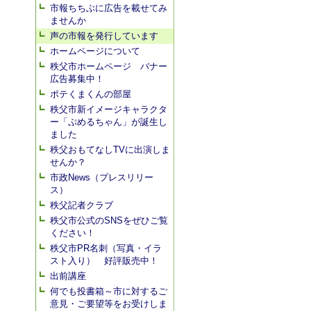
市報ちちぶに広告を載せてみ
ませんか
声の市報を発行しています
ホームページについて
秩父市ホームページ バナー
広告募集中！
ポテくまくんの部屋
秩父市新イメージキャラクタ
ー「ぷめるちゃん」が誕生し
ました
秩父おもてなしTVに出演しま
せんか？
市政News（プレスリリー
ス）
秩父記者クラブ
秩父市公式のSNSをぜひご覧
ください！
秩父市PR名刺（写真・イラ
スト入り） 好評販売中！
出前講座
何でも投書箱～市に対するご
意見・ご要望等をお受けしま