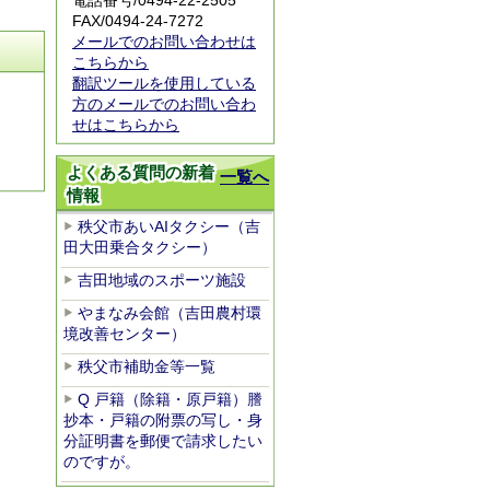
電話番号/0494-22-2505
FAX/0494-24-7272
メールでのお問い合わせは
こちらから
翻訳ツールを使用している
方のメールでのお問い合わ
せはこちらから
よくある質問の新着
一覧へ
情報
秩父市あいAIタクシー（吉
田大田乗合タクシー）
吉田地域のスポーツ施設
やまなみ会館（吉田農村環
境改善センター）
秩父市補助金等一覧
Q 戸籍（除籍・原戸籍）謄
抄本・戸籍の附票の写し・身
分証明書を郵便で請求したい
のですが。