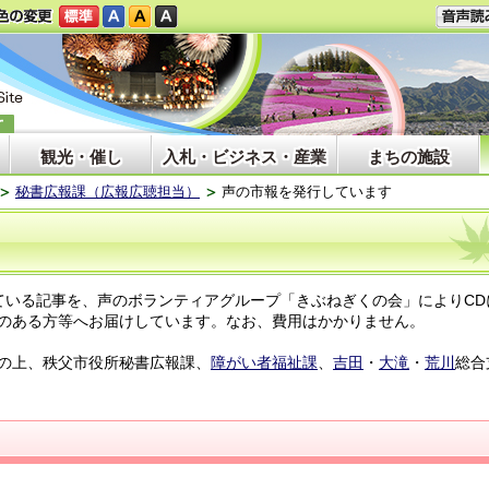
観光・催し
入札・ビジネス・産業
まちの施設
秘書広報課（広報広聴担当）
声の市報を発行しています
ている記事を、声のボランティアグループ「きぶねぎくの会」によりCD
のある方等へお届けしています。なお、費用はかかりません。
の上、秩父市役所秘書広報課、
障がい者福祉課
、
吉田
・
大滝
・
荒川
総合