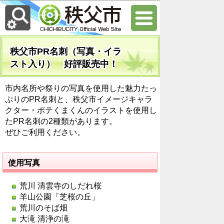
秩父市PR名刺（写真・イラ
スト入り） 好評販売中！
市内名所や祭りの写真を使用した魅力たっ
ぷりのPR名刺と、秩父市イメージキャラ
クター・ポテくまくんのイラストを使用し
たPR名刺の2種類があります。
ぜひご利用ください。
使用写真
荒川 清雲寺のしだれ桜
羊山公園「芝桜の丘」
荒川のそば畑
大滝 清浄の滝