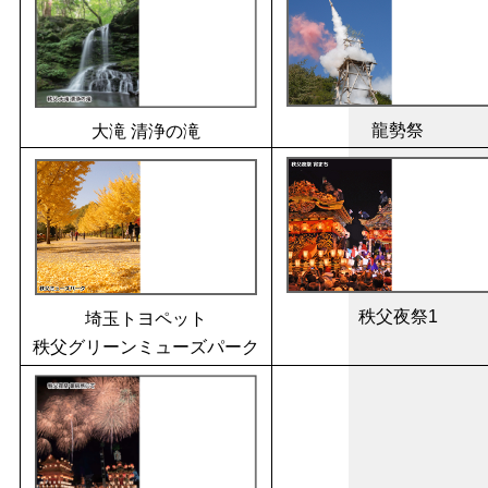
龍勢祭
大滝 清浄の滝
秩父夜祭1
埼玉トヨペット
秩父グリーンミューズパーク