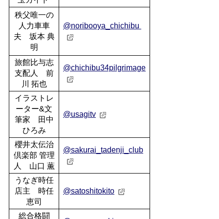
秩父唯一の
人力車車
@noribooya_chichibu
夫 坂本 典
明
旅館比与志
@chichibu34pilgrimage
支配人 前
川 拓也
イラストレ
ーター&文
@usagitv
筆家 田中
ひろみ
櫻井太伝治
@sakurai_tadenji_club
倶楽部 管理
人 山口 薫
うなぎ時任
店主 時任
@satoshitokito
恵司
総合格闘