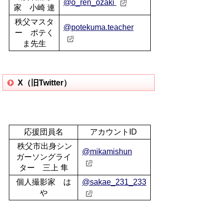
@o_ren_ozaki
家 小崎 連
秩父マスタ
@potekuma.teacher
ー ポテく
ま先生
X（旧Twitter）
応援団員名
アカウントID
秩父市出身シン
@mikamishun
ガーソングライ
ター 三上 隼
個人撮影家 は
@sakae_231_233
や