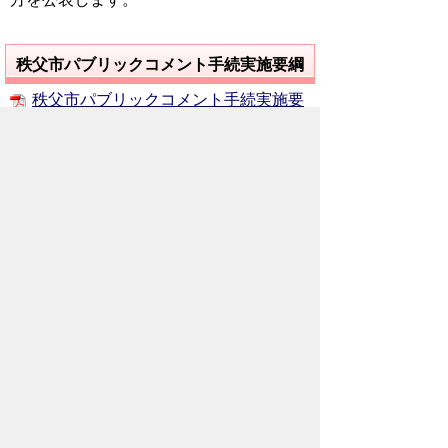
秩父市パブリックコメント手続実施要綱
秩父市パブリックコメント手続実施要
綱(103KB)
パブリックコメント手続の流れ(112KB)
お問い合わせ先
企画政策部
秘書広報課
所在地/〒368-8686 秩父市熊木町8番15
号 (秩父市役所本庁舎3階)
電話番号/0494-22-2505 FAX/0494-24-
7272
メールでのお問い合わせはこちらから
翻訳ツールを使用している方のメールで
のお問い合わせはこちらから
ホームページについて
サイトの使い方
ご
意見・ご要望
秩父市へのアクセス