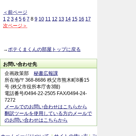
＜前ページ
1
2
3
4
5
6
7
8
9
10
11
12
13
14
15
16
17
次ページ＞
→
ポテくまくんの部屋トップに戻る
お問い合わせ先
企画政策部
秘書広報課
所在地/〒368-8686 秩父市熊木町8番15
号 (秩父市役所本庁舎3階)
電話番号/0494-22-2505 FAX/0494-24-
7272
メールでのお問い合わせはこちらから
翻訳ツールを使用している方のメールで
のお問い合わせはこちらから