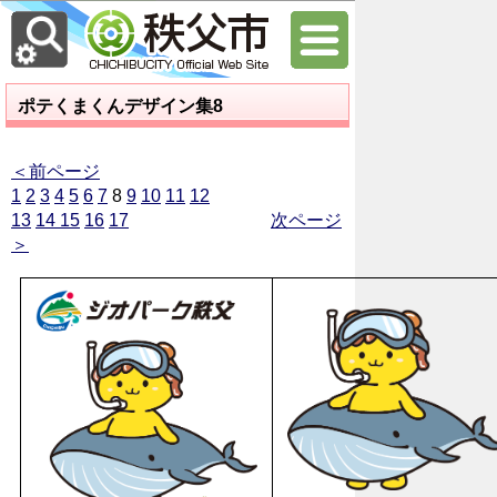
ポテくまくんデザイン集8
＜前ページ
1
2
3
4
5
6
7
8
9
10
11
12
13
14
15
16
17
次ページ
＞