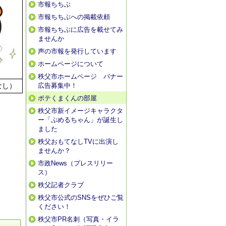
市報ちちぶ
市報ちちぶへの掲載依頼
市報ちちぶに広告を載せてみ
ませんか
声の市報を発行しています
ホームページについて
秩父市ホームページ バナー
なし）
広告募集中！
ポテくまくんの部屋
秩父市新イメージキャラクタ
ー「ぷめるちゃん」が誕生し
ました
秩父おもてなしTVに出演し
ませんか？
市政News（プレスリリー
ス）
秩父記者クラブ
秩父市公式のSNSをぜひご覧
ください！
秩父市PR名刺（写真・イラ