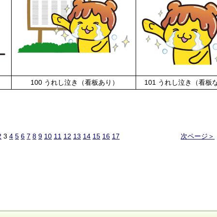
100 うれし泣き（看板あり）
101 うれし泣き（看板
2
3
4
5
6
7
8
9
10
11
12
13
14
15
16
17
次ページ＞