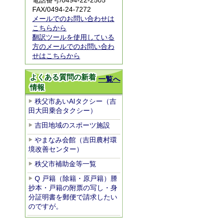
電話番号/0494-22-2505
FAX/0494-24-7272
メールでのお問い合わせは
こちらから
翻訳ツールを使用している
方のメールでのお問い合わ
せはこちらから
よくある質問の新着
一覧へ
情報
秩父市あいAIタクシー（吉
田大田乗合タクシー）
吉田地域のスポーツ施設
やまなみ会館（吉田農村環
境改善センター）
秩父市補助金等一覧
Q 戸籍（除籍・原戸籍）謄
抄本・戸籍の附票の写し・身
分証明書を郵便で請求したい
のですが。