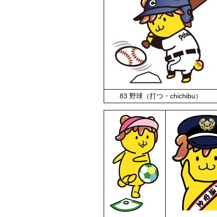
83 野球（打つ・chichibu）