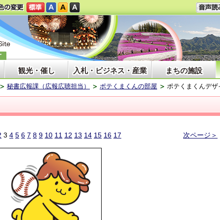
観光・催し
入札・ビジネス・産業
まちの施設
秘書広報課（広報広聴担当）
ポテくまくんの部屋
ポテくまくんデザ
2
3
4
5
6
7
8
9
10
11
12
13
14
15
16
17
次ページ＞