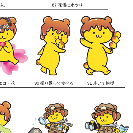
敬礼
87 花壇に水やり
 エコ・花
90 振り返って食べる
91 歩いて挨拶