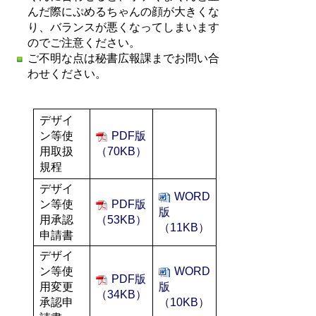
んだ際にぷめるちゃんの顔が大きくな
り、バランスが悪くなってしまいます
のでご注意ください。
ご不明な点は秘書広報課までお問い合
わせください。
デザイ
ン等使
PDF版
用取扱
（70KB）
規程
デザイ
WORD
ン等使
PDF版
版
用承認
（53KB）
（11KB）
申請書
デザイ
ン等使
WORD
PDF版
用変更
版
（34KB）
承認申
（10KB）