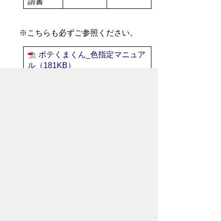
請書
※こちらも必ずご参照ください。
ポテくまくん_色指定マニュア
ル（181KB）
ぷめるちゃん_色指定マニュア
ル（672KB）
キャラクター禁止事項
（96KB）
ロゴマーク禁止事項
（184KB）
ぷめるちゃん_ロゴの配置とカ
ラールール（184KB）
（ポテくまくん＝商標登録第5753956
号） （ぷめるちゃん＝商標登録第
6804013号）