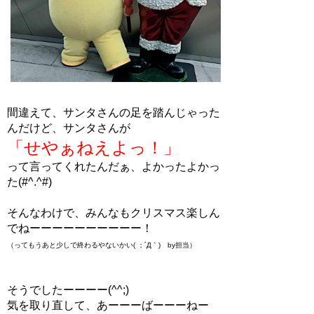
間違えて、サンタさんの足を踏んじゃった
んだけど、サンタさんが
「せやぁねえよっ！」
って言ってくれたんだぁ、よかったよかっ
た(#^.^#)
そんなわけで、みんなもクリスマス楽しん
でねーーーーーーーーーー！
（ってもうあと少しで終わるやないかい( ；´Д｀) by担当）
そうでしたーーーー(^^;)
気を取り直して、あーーーばーーーねー