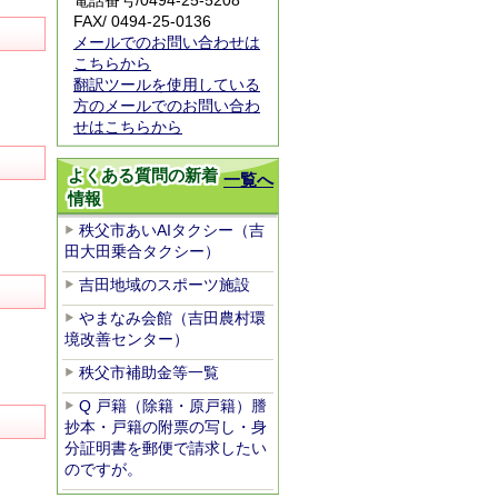
電話番号/
0494-25-5208
FAX/ 0494-25-0136
メールでのお問い合わせは
こちらから
翻訳ツールを使用している
方のメールでのお問い合わ
せはこちらから
よくある質問の新着
一覧へ
情報
秩父市あいAIタクシー（吉
田大田乗合タクシー）
吉田地域のスポーツ施設
やまなみ会館（吉田農村環
境改善センター）
秩父市補助金等一覧
Q 戸籍（除籍・原戸籍）謄
抄本・戸籍の附票の写し・身
分証明書を郵便で請求したい
のですが。