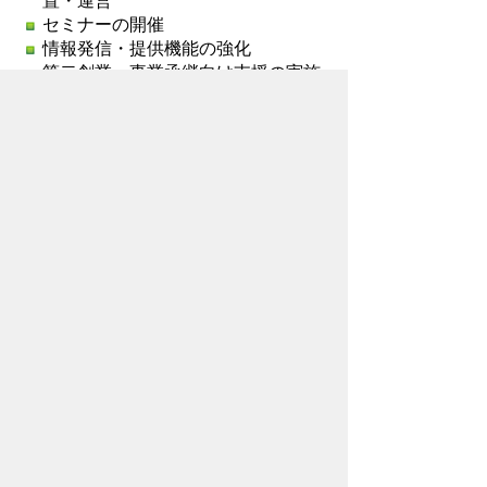
置・運営
セミナーの開催
情報発信・提供機能の強化
第二創業、事業承継向け支援の実施
お問い合わせ先
産業観光部
産業支援課
所在地/〒368-8686 秩父市熊木町8番15
号 (歴史文化伝承館3階)
電話番号/
0494-25-5208
FAX/ 0494-25-
0136
メールでのお問い合わせはこちらから
翻訳ツールを使用している方のメールで
のお問い合わせはこちらから
ホームページについて
サイトの使い方
ご
意見・ご要望
秩父市へのアクセス
Copyright© City of CHICHIBU
All Rights Reserved.