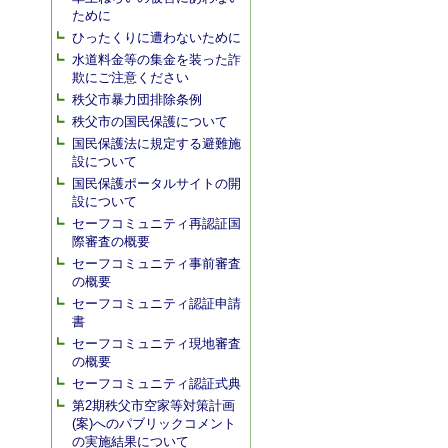
ために
ひったくりに遭わないために
水道料金等の集金を装った詐
欺にご注意ください
秩父市暴力団排除条例
秩父市の国民保護について
国民保護法に規定する避難施
設について
国民保護ポータルサイトの開
設について
セーフコミュニティ再認証国
際審査の概要
セーフコミュニティ事前審査
の概要
セーフコミュニティ認証申請
書
セーフコミュニティ現地審査
の概要
セーフコミュニティ認証式典
第2期秩父市空家等対策計画
(案)へのパブリックコメント
の実施結果について