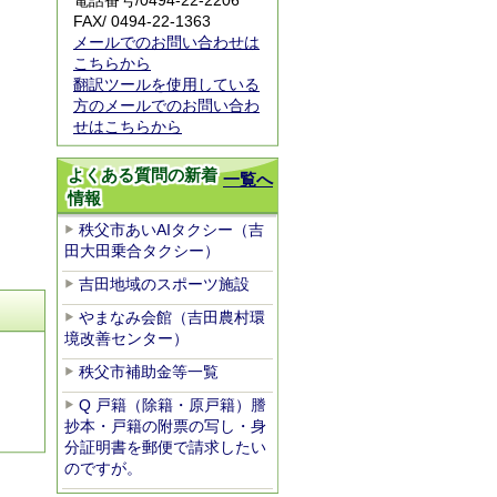
電話番号/0494-22-2206
FAX/ 0494-22-1363
メールでのお問い合わせは
こちらから
翻訳ツールを使用している
方のメールでのお問い合わ
せはこちらから
よくある質問の新着
一覧へ
情報
秩父市あいAIタクシー（吉
田大田乗合タクシー）
吉田地域のスポーツ施設
やまなみ会館（吉田農村環
境改善センター）
秩父市補助金等一覧
Q 戸籍（除籍・原戸籍）謄
抄本・戸籍の附票の写し・身
分証明書を郵便で請求したい
のですが。