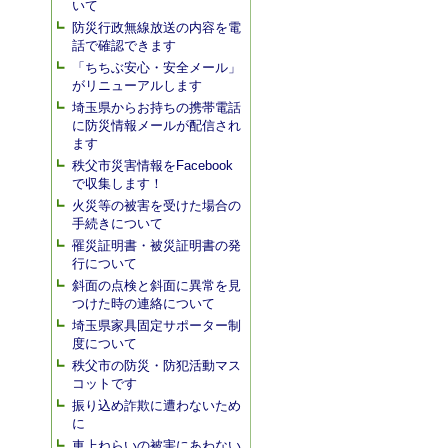
いて
防災行政無線放送の内容を電
話で確認できます
「ちちぶ安心・安全メール」
がリニューアルします
埼玉県からお持ちの携帯電話
に防災情報メールが配信され
ます
秩父市災害情報をFacebook
で収集します！
火災等の被害を受けた場合の
手続きについて
罹災証明書・被災証明書の発
行について
斜面の点検と斜面に異常を見
つけた時の連絡について
埼玉県家具固定サポーター制
度について
秩父市の防災・防犯活動マス
コットです
振り込め詐欺に遭わないため
に
車上ねらいの被害にあわない