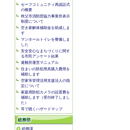
セーフコミュニティ再認証式
の概要
秩父市消防団協力事業所表示
制度について
空き家解体補助金を助成しま
す
マンホールトイレを整備しま
した
安全安心なまちづくりに関す
る市民アンケート結果
避難所運営マニュアル
住まいの防犯用具購入費用を
補助します
空家等管理活用支援法人の指
定について
家庭用防犯カメラの設置費を
補助します（受付終了しまし
た）
耳で聴くハザードマップ
総務部
総務課