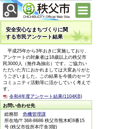
安全安心なまちづくりに関
する市民アンケート結果
平成25年から3年おきに実施しており、
アンケートの対象者は18歳以上の秩父市
民3000人（無作為抽出）です。ご協力い
ただいた方におかれましては大変ありがと
うございました。この結果を今後のセーフ
コミュニティ活動等に活かしていく考えで
す。
令和4年度アンケート結果(1104KB)
お問い合わせ先
総務部
危機管理課
所在地/〒368-8686 秩父市熊木町8番15
号 (秩父市役所本庁舎3階)