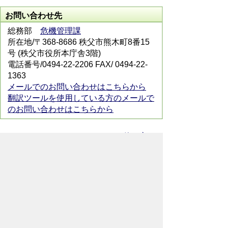
お問い合わせ先
総務部
危機管理課
所在地/〒368-8686 秩父市熊木町8番15
号 (秩父市役所本庁舎3階)
電話番号/0494-22-2206 FAX/ 0494-22-
1363
メールでのお問い合わせはこちらから
翻訳ツールを使用している方のメールで
のお問い合わせはこちらから
ホームページについて
サイトの使い方
ご
意見・ご要望
秩父市へのアクセス
Copyright© City of CHICHIBU
All Rights Reserved.
掲載記事、写真の無断転載を禁止します。
秩父市役所（法人番号：1000020112071）
〒368-8686