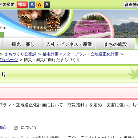
観光・催し
入札・ビジネス・産業
まちの施設
まちづくり公園課
都市計画マスタープラン・立地適正化計画
特設ページ
防災・減災に向けたまちづくり
くり
ラン・立地適正化計画において「防災指針」を定め、災害に強いまち
都市」
について