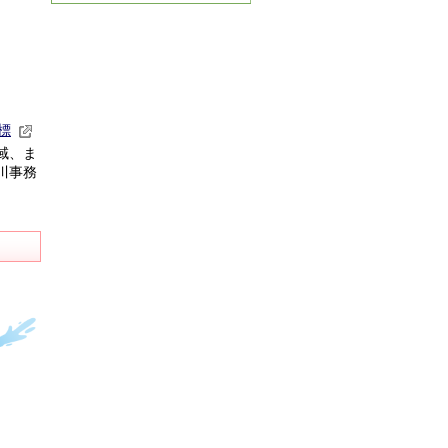
標
域、ま
川事務