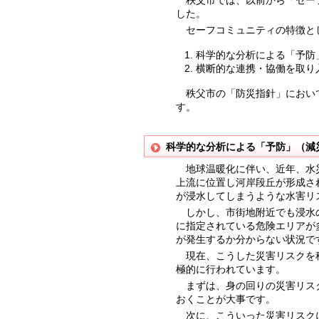
秩父市では、以前から「セーフ
した。
セーフコミュニティの特徴とし
科学的な分析による「予防
横断的な連携・協働を取り
秩父市の「防災指針」において
す。
科学的な分析による「予防」（減
地球温暖化に伴い、近年、水災
上流に位置し河岸段丘が形成さ
が浸水してしまうような水害リ
しかし、市街地附近でも浸水の
に指定されている危険エリアが
が発生するか分からない状況で
現在、こうした災害リスクを科
極的に行われています。
まずは、身の回りの災害リスク
おくことが大事です。
次に、こういった災害リスクに