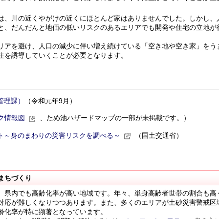
、川の近くやがけの近くにほとんど家はありませんでした。しかし、
と、だんだんと地価の低いリスクのあるエリアでも開発や住宅の立地が
アを避け、人口の減少に伴い増え続けている「空き地や空き家」をう
住を誘導していくことが必要となります。
管理課）
（令和元年9月）
ク情報図
、ため池ハザードマップの一部が未掲載です。）
ト～身のまわりの災害リスクを調べる～
（国土交通省）
まちづくり
県内でも高齢化率が高い地域です。年々、単身高齢者世帯の割合も高
対応が難しくなりつつあります。また、多くのエリアが土砂災害警戒区
齢化率が特に顕著となっています。