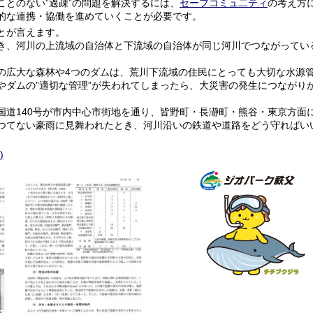
とのない”過疎”の問題を解決するには、
セーフコミュ二ティ
の考え方
的な連携・協働を進めていくことが必要です。
とが言えます。
、河川の上流域の自治体と下流域の自治体が同じ河川でつながってい
。
広大な森林や4つのダムは、荒川下流域の住民にとっても大切な水源
やダムの”適切な管理”が失われてしまったら、大災害の発生につながり
道140号が市内中心市街地を通り、皆野町・長瀞町・熊谷・東京方面
つてない豪雨に見舞われたとき、河川沿いの鉄道や道路をどう守ればい
)