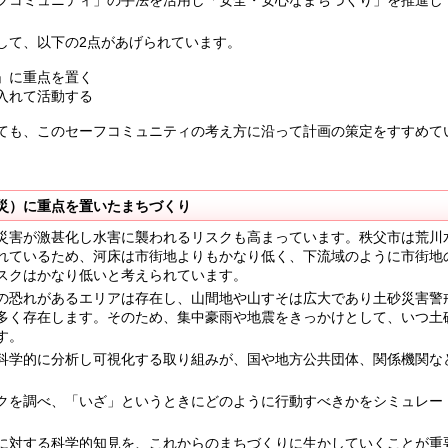
コミュニティ」の手法を活用し「安全・安心なまちづくり」を推進し
て、以下の2点があげられています。
」に重点を置く
入れて活動する
も、このセーフコミュニティの考え方に沿って計画の策定をすすめて
災）に重点を置いたまちづくり
害が激甚化し水害に襲われるリスクも高まっています。秩父市は荒川
れているため、河床は市街地よりもかなり低く、下流域のように市街地
スクはかなり低いと考えられています。
恐れがあるエリアは存在し、山間地や山すそは広大であり土砂災害警
多く存在します。そのため、集中豪雨や地震をきっかけとして、いつ土
す。
学的に分析し可視化する取り組みが、国や地方公共団体、関係機関な
を調べ、「いざ」というときにどのように行動すべきかをシミュレー
対する科学的知見を、これからのまちづくりに生かしていくことが重