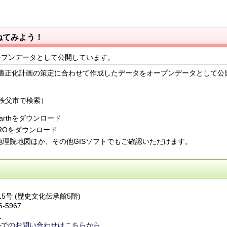
ねてみよう！
ープンデータとして公開しています。
適正化計画の策定に合わせて作成したデータをオープンデータとして公
秩父市で検索）
Earthをダウンロード
 PROをダウンロード
arth,地理院地図ほか、その他GISソフトでもご確認いただけます。
番15号 (歴史文化伝承館5階)
6-5967
ら
ルでのお問い合わせはこちらから