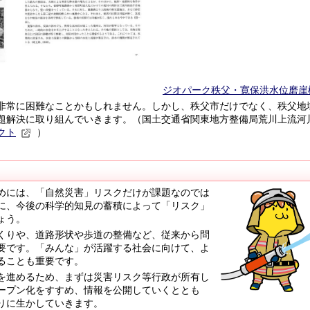
ジオパーク秩父・寛保洪水位磨崖
常に困難なことかもしれません。しかし、秩父市だけでなく、秩父地
題解決に取り組んでいきます。（国土交通省関東地方整備局荒川上流河
クト
）
めには、「自然災害」リスクだけが課題なのでは
に、今後の科学的知見の蓄積によって「リスク」
ょう。
くりや、道路形状や歩道の整備など、従来から問
要です。「みんな」が活躍する社会に向けて、よ
ることも重要です。
を進めるため、まずは災害リスク等行政が所有し
ープン化をすすめ、情報を公開していくととも
りに生かしていきます。