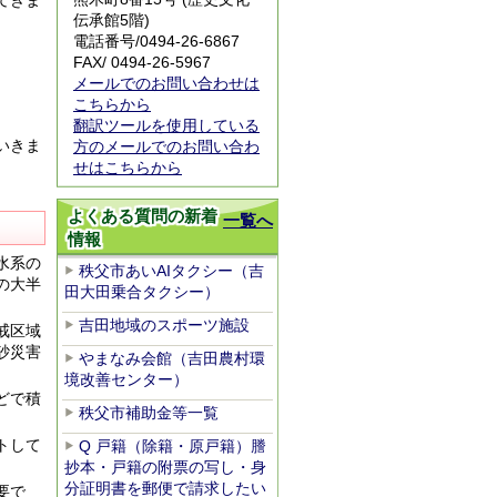
てきま
伝承館5階)
電話番号/
0494-26-6867
FAX/ 0494-26-5967
メールでのお問い合わせは
こちらから
翻訳ツールを使用している
いきま
方のメールでのお問い合わ
せはこちらから
よくある質問の新着
一覧へ
情報
水系の
秩父市あいAIタクシー（吉
の大半
田大田乗合タクシー）
吉田地域のスポーツ施設
戒区域
砂災害
やまなみ会館（吉田農村環
境改善センター）
どで積
秩父市補助金等一覧
トして
Q 戸籍（除籍・原戸籍）謄
抄本・戸籍の附票の写し・身
分証明書を郵便で請求したい
要で