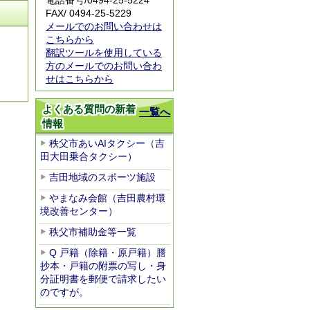
電話番号/
0494-25-5224
FAX/ 0494-25-5229
メールでのお問い合わせは
こちらから
翻訳ツールを使用している
方のメールでのお問い合わ
せはこちらから
よくある質問の新着
一覧へ
情報
秩父市あいAIタクシー（吉
田大田乗合タクシー）
吉田地域のスポーツ施設
やまなみ会館（吉田農村環
境改善センター）
秩父市補助金等一覧
Q 戸籍（除籍・原戸籍）謄
抄本・戸籍の附票の写し・身
分証明書を郵便で請求したい
のですが。