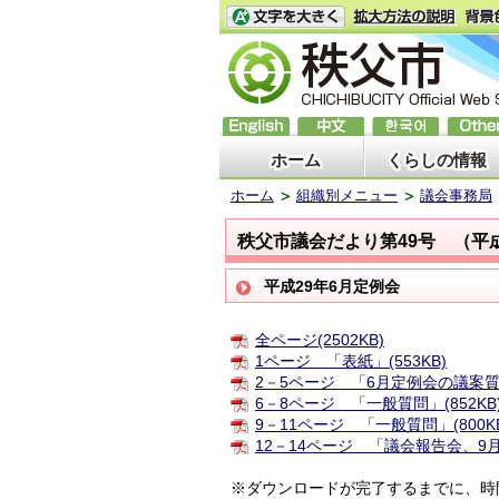
ホーム
くらしの情報
ホーム
組織別メニュー
議会事務局
秩父市議会だより第49号 （平
平成29年6月定例会
全ページ(2502KB)
1ページ 「表紙」(553KB)
2－5ページ 「6月定例会の議案質
6－8ページ 「一般質問」(852KB
9－11ページ 「一般質問」(800K
12－14ページ 「議会報告会、9月
※ダウンロードが完了するまでに、時