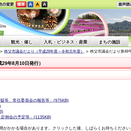
観光・催し
入札・ビジネス・産業
まちの施設
秩父市議会だより（平成29年度～令和元年度）
秩父市議会だより第49号
成29年8月10日発行）
疑等、常任委員会の報告等」(975KB)
)
B)
定例会の予定等」(1135KB)
間がかかる場合があります。クリックした後、しばらくお待ちください