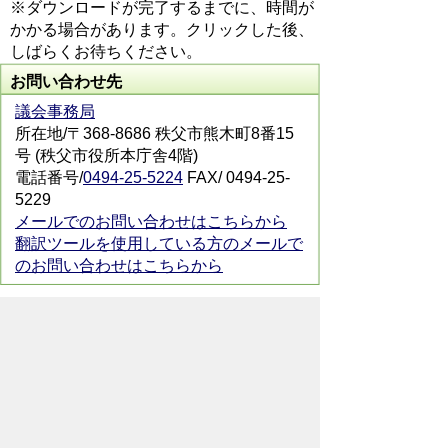
※ダウンロードが完了するまでに、時間が
かかる場合があります。クリックした後、
しばらくお待ちください。
お問い合わせ先
議会事務局
所在地/〒368-8686 秩父市熊木町8番15
号 (秩父市役所本庁舎4階)
電話番号/
0494-25-5224
FAX/ 0494-25-
5229
メールでのお問い合わせはこちらから
翻訳ツールを使用している方のメールで
のお問い合わせはこちらから
ホームページについて
サイトの使い方
ご
意見・ご要望
秩父市へのアクセス
Copyright© City of CHICHIBU
All Rights Reserved.
掲載記事、写真の無断転載を禁止します。