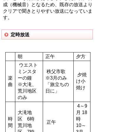
成（機械音）となるため、既存の放送より
クリアで聞きとりやすい放送になっていま
す。
定時放送
朝
正午
夕方
ウエスト
ミンスタ
秩父市歌
夕焼
楽
ーの鐘
※3月のみ
け小
曲
※大滝、
「旅立ちの
焼け
荒川地区
日に」
のみ
4～9
大滝地
月 18
時
区 6時
時
正午
間
荒川地
10～
区 7時
3月