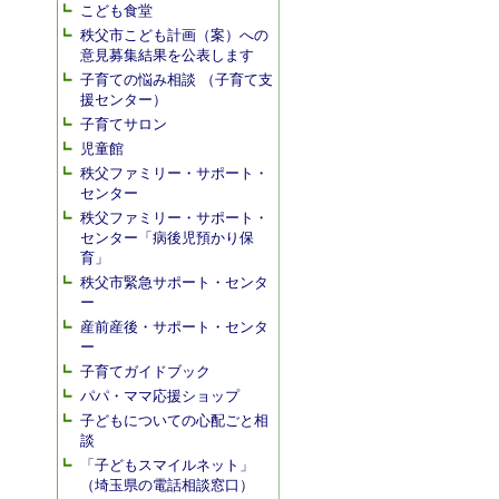
こども食堂
秩父市こども計画（案）への
意見募集結果を公表します
子育ての悩み相談 （子育て支
援センター）
子育てサロン
児童館
秩父ファミリー・サポート・
センター
秩父ファミリー・サポート・
センター「病後児預かり保
育」
秩父市緊急サポート・センタ
ー
産前産後・サポート・センタ
ー
子育てガイドブック
パパ・ママ応援ショップ
子どもについての心配ごと相
談
「子どもスマイルネット」
（埼玉県の電話相談窓口）