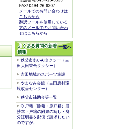
電話番号/
0494-26-6535
FAX/ 0494-26-6307
メールでのお問い合わせは
こちらから
翻訳ツールを使用している
方のメールでのお問い合わ
せはこちらから
よくある質問の新着
一覧へ
情報
秩父市あいAIタクシー（吉
田大田乗合タクシー）
吉田地域のスポーツ施設
やまなみ会館（吉田農村環
境改善センター）
秩父市補助金等一覧
Q 戸籍（除籍・原戸籍）謄
抄本・戸籍の附票の写し・身
分証明書を郵便で請求したい
のですが。