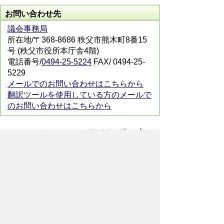
お問い合わせ先
議会事務局
所在地/〒368-8686 秩父市熊木町8番15
号 (秩父市役所本庁舎4階)
電話番号/
0494-25-5224
FAX/ 0494-25-
5229
メールでのお問い合わせはこちらから
翻訳ツールを使用している方のメールで
のお問い合わせはこちらから
ホームページについて
サイトの使い方
ご
意見・ご要望
秩父市へのアクセス
Copyright© City of CHICHIBU
All Rights Reserved.
掲載記事、写真の無断転載を禁止します。
秩父市役所（法人番号：1000020112071）
〒368-8686