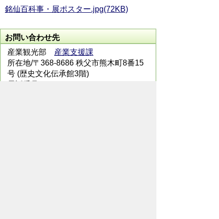
銘仙百科事・展ポスター.jpg(72KB)
お問い合わせ先
産業観光部
産業支援課
所在地/〒368-8686 秩父市熊木町8番15
号 (歴史文化伝承館3階)
電話番号/
0494-25-5208
FAX/ 0494-25-
0136
メールでのお問い合わせはこちらから
翻訳ツールを使用している方のメールで
のお問い合わせはこちらから
ホームページについて
サイトの使い方
ご
意見・ご要望
秩父市へのアクセス
Copyright© City of CHICHIBU
All Rights Reserved.
掲載記事、写真の無断転載を禁止します。
秩父市役所（法人番号：1000020112071）