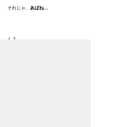
それじゃ、
あばね…
ん？
「会場の熊谷市の広瀬川原車両基地まで
どうやって行ったのか」だって？
そんなの
・・・