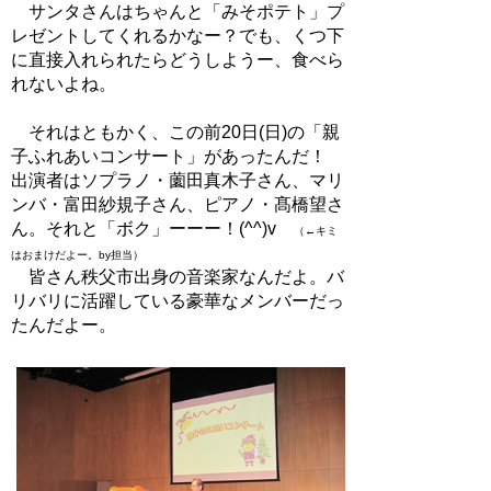
サンタさんはちゃんと「みそポテト」プ
レゼントしてくれるかなー？でも、くつ下
に直接入れられたらどうしようー、食べら
れないよね。
それはともかく、この前20日(日)の「親
子ふれあいコンサート」があったんだ！
出演者はソプラノ・薗田真木子さん、マリ
ンバ・富田紗規子さん、ピアノ・髙橋望さ
ん。それと「ボク」ーーー！(^^)v
（←キミ
はおまけだよー。by担当）
皆さん秩父市出身の音楽家なんだよ。バ
リバリに活躍している豪華なメンバーだっ
たんだよー。