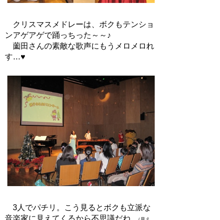
クリスマスメドレーは、ボクもテンショ
ンアゲアゲで踊っちった～～♪
薗田さんの素敵な歌声にもうメロメロれ
す…♥
3人でパチリ。こう見るとボクも立派な
音楽家に見えてくるから不思議だね
。（見え