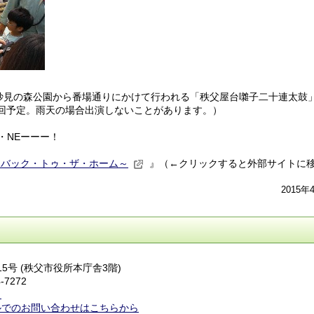
の妙見の森公園から番場通りにかけて行われる「秩父屋台囃子二十連太鼓
2回予定。雨天の場合出演しないことがあります。）
・NEーーー！
～バック・トゥ・ザ・ホーム～
』（←クリックすると外部サイトに
2015年
番15号 (秩父市役所本庁舎3階)
-7272
ら
ルでのお問い合わせはこちらから