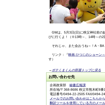
GWは、5月3日(日)に秩父神社前
びに行くよ！（※13時～、14時～の
それじゃ、また会おうね～！A・BA
リンク：『
映画 ひつじのショーン
す）
→
ポテくまくんの部屋トップに戻る
お問い合わせ先
企画政策部
秘書広報課
所在地/〒368-8686 秩父市熊木町8
電話番号/0494-22-2505 FAX/0494-24
メールでのお問い合わせはこちらか
翻訳ツールを使用している方のメー