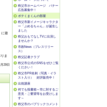
秩父市ホームページ バナー
広告募集中！
ポテくまくんの部屋
秩父市新イメージキャラクタ
ー「ぷめるちゃん」が誕生し
ました
」に遊
秩父おもてなしTVに出演し
ませんか？
市政News（プレスリリー
ス）
移りま
秩父記者クラブ
秩父市公式のSNSをぜひご覧
4月29日
ください！
秩父市PR名刺（写真・イラ
スト入り） 好評販売中！
出前講座
何でも投書箱～市に対するご
意見・ご要望等をお受けしま
す～
秩父市のパブリックコメント