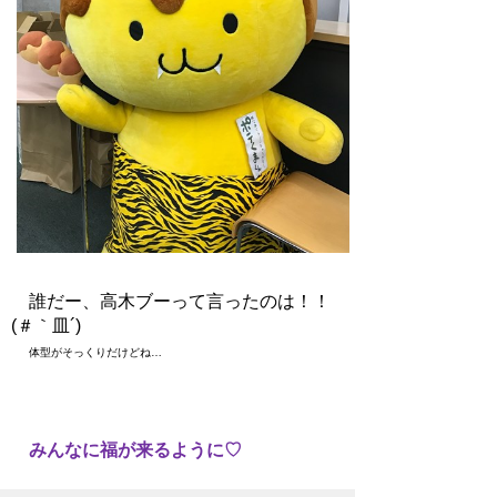
誰だー、高木ブーって言ったのは！！
(＃｀皿´)
体型がそっくりだけどね…
みんなに福が来るように♡