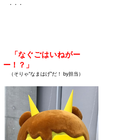
・・・
「なぐごはいねがー
ー！？」
（そりゃ“なまはげ”だ！ by担当）