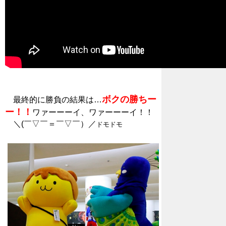
ボクの勝ちー
最終的に勝負の結果は…
ー！！
ワァーーーイ、ワァーーーイ！！
＼(￣▽￣＝￣▽￣）／
ドモドモ