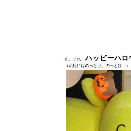
ハッピーハロ
あ、それ、
（流行にはのっとけ、のっとけ…）