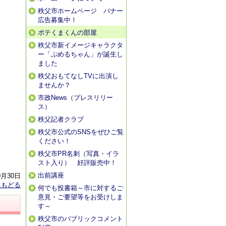
秩父市ホームページ バナー
広告募集中！
ポテくまくんの部屋
秩父市新イメージキャラクタ
ー「ぷめるちゃん」が誕生し
ました
秩父おもてなしTVに出演し
ませんか？
市政News（プレスリリー
ス）
秩父記者クラブ
秩父市公式のSNSをぜひご覧
ください！
秩父市PR名刺（写真・イラ
スト入り） 好評販売中！
出前講座
0月30日
にもどる
何でも投書箱～市に対するご
意見・ご要望等をお受けしま
す～
秩父市のパブリックコメント