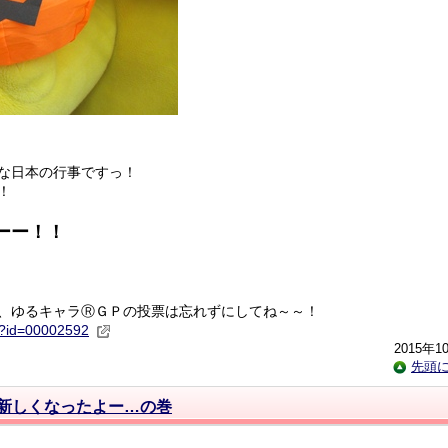
な日本の行事ですっ！
！
ーー！！
、ゆるキャラⓇＧＰの投票は忘れずにしてね～～！
hp?id=00002592
2015年1
先頭
新しくなったよー…の巻