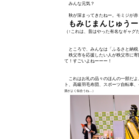
みんな元気？
秋が深まってきたねー。モミジが赤
もみじまんじゅうー
（↑これは、昔はやった有名なギャグ
ところで、みんなは「ふるさと納税
秩父市を応援したい人が秩父市に寄
て！すごいよねーーー！
これはお礼の品々のほんの一部だよ
ト、高級羽毛布団、スポーツ自転車、
酒がよく似合うね…）