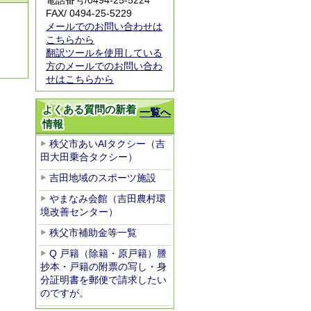
電話番号/
0494-25-5224
FAX/ 0494-25-5229
メールでのお問い合わせは
こちらから
翻訳ツールを使用している
方のメールでのお問い合わ
せはこちらから
よくある質問の新着
一覧へ
情報
秩父市あいAIタクシー（吉
田大田乗合タクシー）
吉田地域のスポーツ施設
やまなみ会館（吉田農村環
境改善センター）
秩父市補助金等一覧
Q 戸籍（除籍・原戸籍）謄
抄本・戸籍の附票の写し・身
分証明書を郵便で請求したい
のですが。