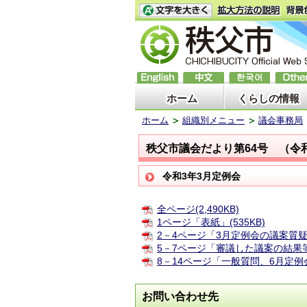
ホーム
くらしの情報
ホーム
組織別メニュー
議会事務局
秩父市議会だより第64号 （令
令和3年3月定例会
全ページ(2,490KB)
1ページ「表紙」(535KB)
2－4ページ「3月定例会の議案質疑・
5－7ページ「審議した議案の結果等
8－14ページ「一般質問、6月定例会
お問い合わせ先