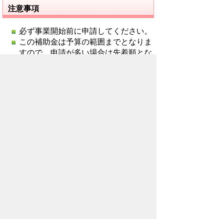
注意事項
必ず事業開始前に申請してください。
この補助金は予算の範囲までとなりま
すので、申請が多い場合は先着順とな
ります。
補助を受けてから2年以内に補助要件
を満たさなくなった場合には、補助金
の全部または一部を返還していただき
ます。
リンク
空き店舗が新しいお店になりました！
お問い合わせ先
産業観光部
産業支援課
所在地/〒368-8686 秩父市熊木町8番15
号 (歴史文化伝承館3階)