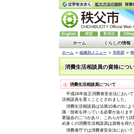
ホーム
くらしの情報
ホーム
組織別メニュー
市民部
消費生活相談員の資格につ
消費生活相談員について
平成26年改正消費者安全法において
活相談員を置くこととされました。
消費生活相談員は法第10条の3によ
識・技術を持っている必要があります
業協会の二つがあり、これらが行う試
め多くの消費生活相談員は資格を得た
消費者庁では
消費者安全法において