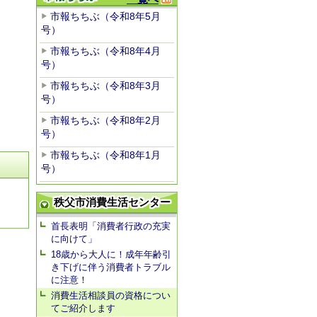
市報ちちぶ（令和8年5月
号）
市報ちちぶ（令和8年4月
号）
市報ちちぶ（令和8年3月
号）
市報ちちぶ（令和8年2月
号）
市報ちちぶ（令和8年1月
号）
秩父市消費生活センター
首長表明「消費者行政の充実
に向けて」
18歳から大人に！成年年齢引
き下げに伴う消費者トラブル
に注意！
消費生活相談員の資格につい
てご紹介します