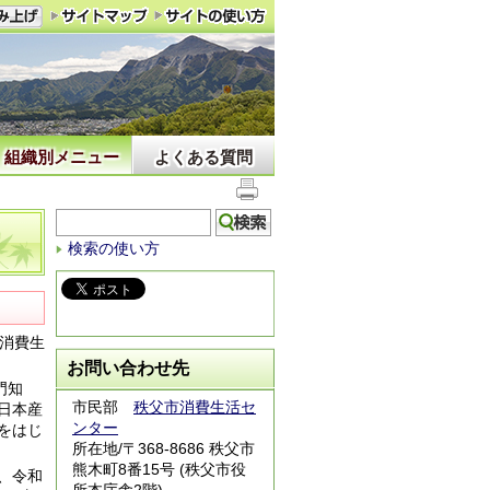
組織別メニュー
よくある質問
検索の使い方
消費生
お問い合わせ先
門知
市民部
秩父市消費生活セ
日本産
ンター
をはじ
所在地/〒368-8686 秩父市
熊木町8番15号 (秩父市役
、
令和