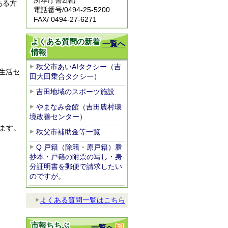
所本庁舎2階)
ある方
電話番号/
0494-25-5200
FAX/ 0494-27-6271
よくある質問の新着
一覧へ
情報
秩父市あいAIタクシー（吉
生活セ
田大田乗合タクシー）
吉田地域のスポーツ施設
やまなみ会館（吉田農村環
境改善センター）
ます。
秩父市補助金等一覧
Q 戸籍（除籍・原戸籍）謄
抄本・戸籍の附票の写し・身
分証明書を郵便で請求したい
のですが。
よくある質問一覧はこちら
市報ちちぶ
一覧へ