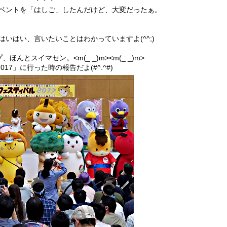
・・
ベントを「はしご」したんだけど、大変だったぁ。
いはい、言いたいことはわかっていますよ(^^;)
とスイマセン。<m(_ _)m><m(_ _)m>
17」に行った時の報告だよ(#^.^#)