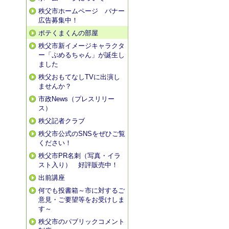
秩父市ホームページ バナー
広告募集中！
ポテくまくんの部屋
秩父市新イメージキャラクタ
ー「ぷめるちゃん」が誕生し
ました
秩父おもてなしTVに出演し
ませんか？
市政News（プレスリリー
ス）
秩父記者クラブ
秩父市公式のSNSをぜひご覧
ください！
秩父市PR名刺（写真・イラ
スト入り） 好評販売中！
出前講座
何でも投書箱～市に対するご
意見・ご要望等をお受けしま
す～
秩父市のパブリックコメント