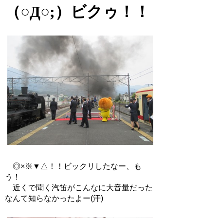
（○Д○;）ビクゥ！！
◎×※▼△！！ビックリしたなー、も
う！
近くで聞く汽笛がこんなに大音量だった
なんて知らなかったよー(汗)