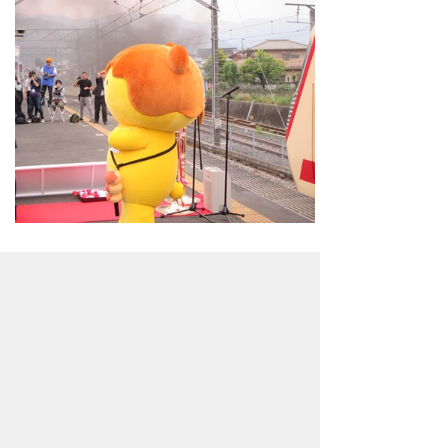
「しゅっぱーつ、進行！」
運転士さんのかけ声でSLが出発した
よ。
「あばねーーー！みんな、楽しんできて
ねーーー！」