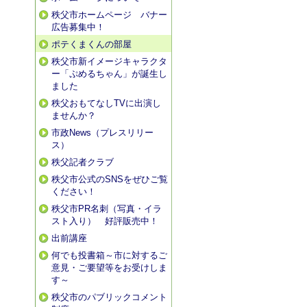
秩父市ホームページ バナー
広告募集中！
ポテくまくんの部屋
秩父市新イメージキャラクタ
ー「ぷめるちゃん」が誕生し
ました
秩父おもてなしTVに出演し
ませんか？
市政News（プレスリリー
ス）
秩父記者クラブ
秩父市公式のSNSをぜひご覧
ください！
秩父市PR名刺（写真・イラ
スト入り） 好評販売中！
出前講座
何でも投書箱～市に対するご
意見・ご要望等をお受けしま
す～
秩父市のパブリックコメント