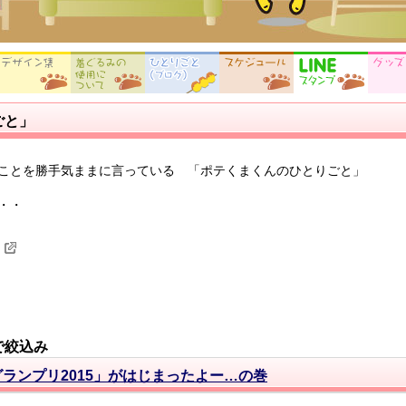
ごと」
ことを勝手気ままに言っている 「ポテくまくんのひとりごと」
・・
で絞込み
ランプリ2015」がはじまったよー…の巻