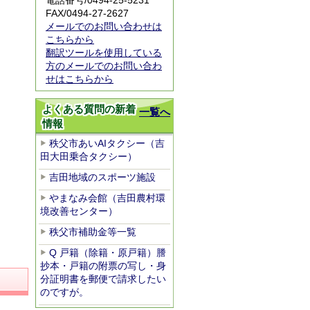
電話番号/0494-25-5231
FAX/0494-27-2627
メールでのお問い合わせは
こちらから
翻訳ツールを使用している
方のメールでのお問い合わ
せはこちらから
よくある質問の新着
一覧へ
情報
秩父市あいAIタクシー（吉
田大田乗合タクシー）
吉田地域のスポーツ施設
やまなみ会館（吉田農村環
境改善センター）
秩父市補助金等一覧
Q 戸籍（除籍・原戸籍）謄
抄本・戸籍の附票の写し・身
分証明書を郵便で請求したい
のですが。