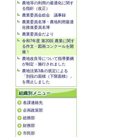
農地等の利用の最適化に関す
る指針（改正）
農業委員会総会 議事録
農業委員名簿・農地利用最適
化推進委員名簿
農業委員会だより
令和7年度 第20回 農業に関す
る作文・図画コンクールを開
催！
農地改良等について指導要綱
が制定・施行されました
農地法第3条の規定による
「別段の面積（下限面積）」
を廃止しました
組織別メニュー
各課連絡先
企画政策部
総務部
財務部
市民部