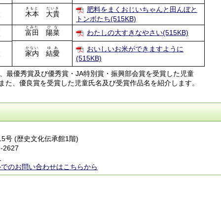
肥料をまくおじいちゃんと田んぼと
きもと
だいき
校
木本
大貴
トンボたち(515KB)
とみた
ひな
校
富田
陽菜
わたしの大すきなやさい(515KB)
おいしいお米ができますように
かない
ゆあ
校
家内
結愛
(515KB)
て、最優秀賞及び優秀賞・JA特別賞・振興部会賞を受賞した児童
また、優良賞を受賞した児童氏名及び受賞作品名を紹介します。
番15号 (歴史文化伝承館1階)
-2627
ら
ルでのお問い合わせはこちらから