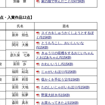
加藤
燎
家の畑で学んだこと(2473KB)
点・入賞作品12点】
氏名
題名
スイカをしゅうかくしようとするぼ
あらい
こう
や
校
新井
煌
也
く(515KB)
とうもろこし、おいしいいな
せきかわ
たいが
関河
大雅
校
(515KB)
きゅうりの収穫をするおじいちゃん
ひこくぼ
なのは
校
彦久保
七
春
とおばあちゃん(515KB)
とみだ
あゆむ
校
富田
歩
かわいいうし(515KB)
ふくだ
ゆう
か
校
福田
結
花
じゃがいもほり(515KB)
さかもと
りおん
校
坂本
莉音
収かくを手伝う父(515KB)
とみた
だいち
校
富田
大地
たのしいじゃがいもほり(515KB)
とみた
ひろむ
校
冨田
拓夢
野菜大好き(515KB)
もりた
まい
校
森田
真衣
お茶もってきたよ515KB)