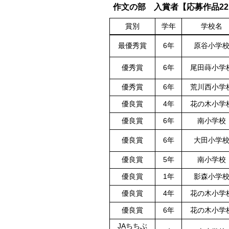
作文の部 入賞者【応募作品22
賞別
学年
学校名
最優秀賞
6年
原谷小学
優秀賞
6年
尾田蒔小学
優秀賞
6年
荒川西小学
優良賞
4年
花の木小学
優良賞
6年
南小学校
優良賞
6年
大田小学
優良賞
5年
南小学校
優良賞
1年
影森小学
優良賞
4年
花の木小学
優良賞
6年
花の木小学
JAちちぶ