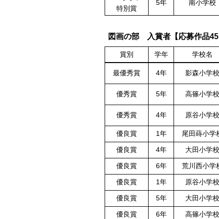
5年
南小学校
特別賞
図画の部 入賞者【応募作品45
賞別
学年
学校名
最優秀賞
4年
影森小学
優秀賞
5年
高篠小学
優秀賞
4年
原谷小学
優良賞
1年
尾田蒔小学
優良賞
4年
大田小学
優良賞
6年
荒川西小学
優良賞
1年
原谷小学
優良賞
5年
大田小学
優良賞
6年
高篠小学