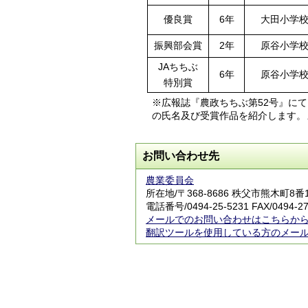
優良賞
6年
大田小学
振興部会賞
2年
原谷小学
JAちちぶ
6年
原谷小学
特別賞
※広報誌『農政ちちぶ第52号』に
の氏名及び受賞作品を紹介します。
お問い合わせ先
農業委員会
所在地/〒368-8686 秩父市熊木町8
電話番号/0494-25-5231 FAX/0494-27
メールでのお問い合わせはこちらか
翻訳ツールを使用している方のメー