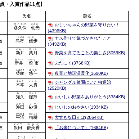
点・入賞作品11点】
氏名
題名
おじいちゃんの野菜を守りたい！
ひこくぼ
あさ
ひ
校
彦久保
朝
光
(4396KB)
ナス作りで気づかされたこと
しまざき
ゆうあ
島嵜
優
歩
校
(3492KB)
あらい
はづき
校
新井
葉月
野菜を育てることの楽しさ(3059KB)
あらい
けいいち
校
新井
啓
市
ぶたにく(3768KB)
しばさき
はると
柴﨑
悠斗
農業と地球温暖化(3690KB)
ジャングル菜園にいた虫退治
きもと
だいき
木本
大貴
校
(2520KB)
ちく
けいと
知久
憬翔
おいしい野菜をありがとう(3384KB)
おきた
さ
ゆ
校
沖田
紗
優
じいじのおやさい(1934KB)
ひらぬま
せいこう
校
平沼
精耕
大すきな田んぼ(2064KB)
いいだ
ゆみ
か
校
飯田
優美
香
「お米について」(1684KB)
かとう
りょう