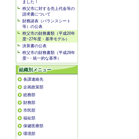
ました！
秩父市に対する売上代金等の
請求書について
財務諸表（バランスシート
等）の公表
秩父市の財務書類（平成20年
度~27年度・基準モデル）
決算書の公表
秩父市の財務書類（平成28年
度~・統一的な基準）
組織別メニュー
各課連絡先
企画政策部
総務部
財務部
市民部
福祉部
保健医療部
環境部